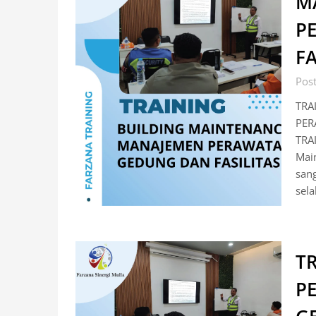
M
P
FA
Pos
TRA
PER
TRA
Mai
sang
sela
T
P