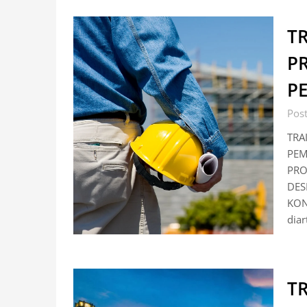
T
P
P
Pos
TRA
PEM
PRO
DES
KON
diar
T