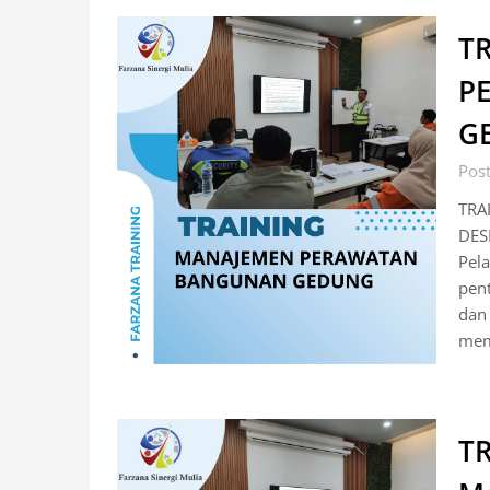
T
P
G
Pos
TRA
DES
Pel
pent
dan
mem
T