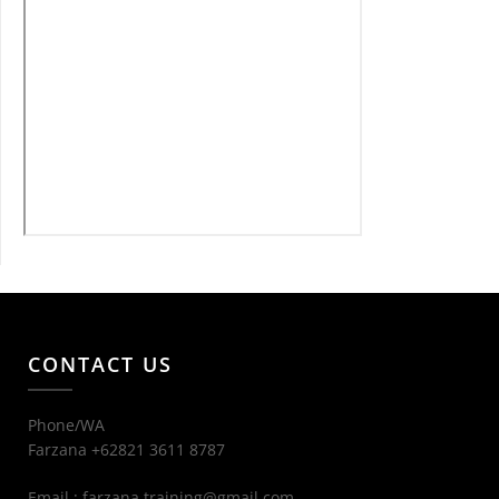
CONTACT US
Phone/WA
Farzana +62821 3611 8787
Email : farzana.training@gmail.com