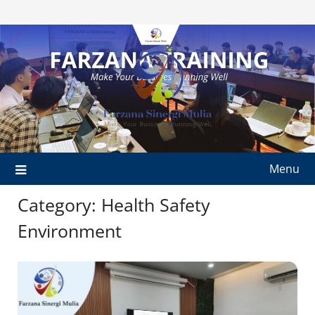
Skip
to
content
Menu
Category:
Health Safety
Environment