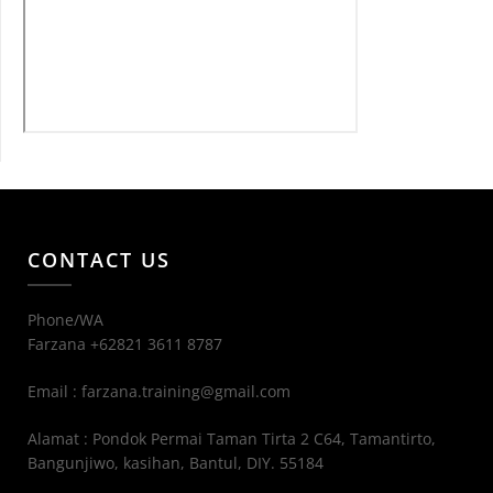
CONTACT US
Phone/WA
Farzana +62821 3611 8787
Email : farzana.training@gmail.com
Alamat : Pondok Permai Taman Tirta 2 C64, Tamantirto,
Bangunjiwo, kasihan, Bantul, DIY. 55184