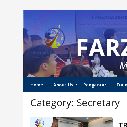
Skip
to
content
Home
About Us
Pengantar
Train
Category:
Secretary
TR