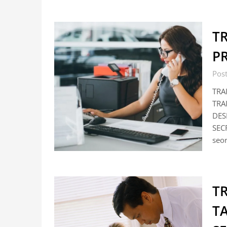
TR
P
Pos
TRA
TRA
DES
SECR
seor
TR
T