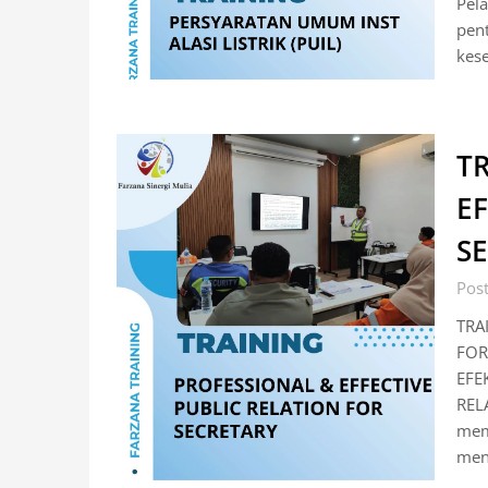
Pela
pent
kese
T
EF
S
Post
TRA
FOR
EFE
REL
memu
men