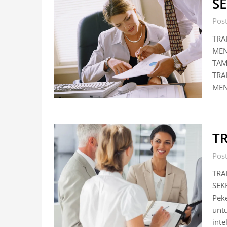
S
Pos
TRA
MEN
TAM
TRA
MEN
T
Pos
TRA
SEK
Peke
untu
inte