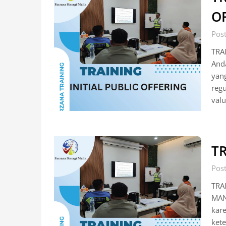
O
Post
TRA
And
yan
regu
val
T
Post
TRA
MAN
kar
ket