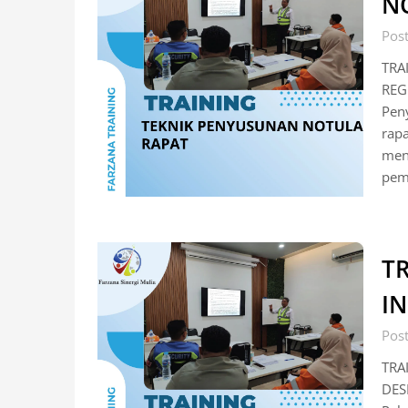
N
Pos
TRA
REG
Peny
rapa
men
pem
T
IN
Pos
TRA
DES