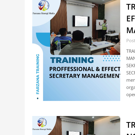
T
EF
M
Pos
TRA
MAN
SEK
SEC
men
orga
ope
T