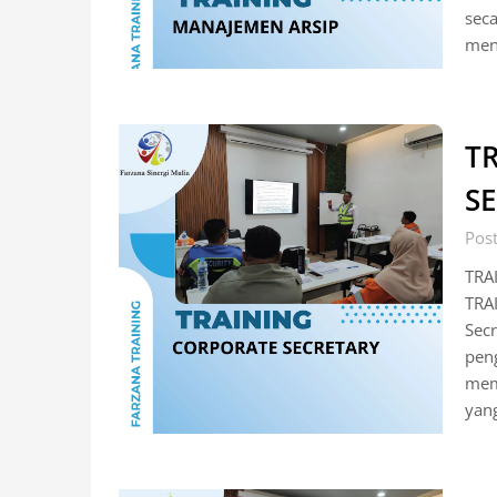
seca
men
T
S
Post
TRA
TRA
Secr
pen
mem
yan