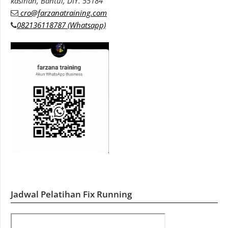
kasihan, Bantul, DIY. 55184
cro@farzanatraining.com
082136118787 (Whatsapp)
Jadwal Pelatihan Fix Running