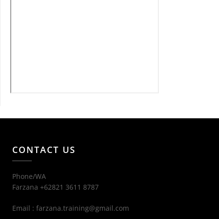
CONTACT US
Phone/WA
Farzana +62821 3611 8787
Email : farzana.training@gmail.com