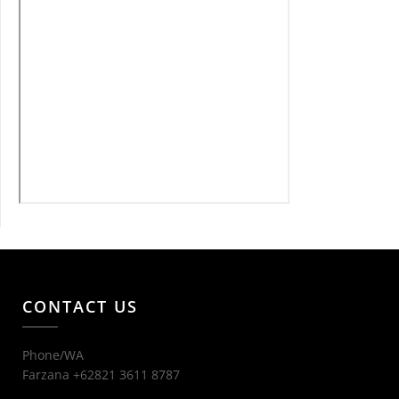
CONTACT US
Phone/WA
Farzana +62821 3611 8787