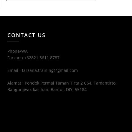
CONTACT US
Phone/WA
Farzana +62821 3611 8787
Email : farzana.training@gmail.com
Alamat : Pondok Permai Taman Tirta 2 C64, Tamantirto,
Bangunjiwo, kasihan, Bantul, DIY. 55184