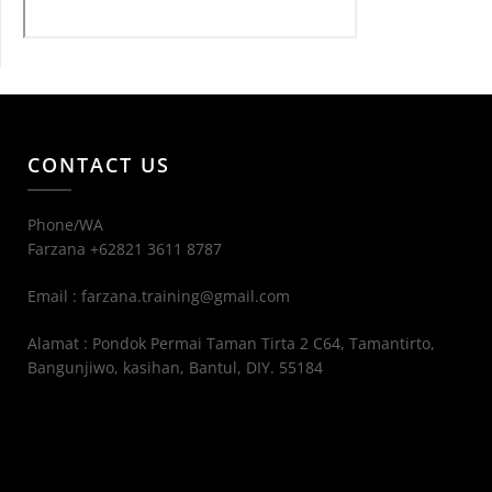
CONTACT US
Phone/WA
Farzana +62821 3611 8787
Email : farzana.training@gmail.com
Alamat : Pondok Permai Taman Tirta 2 C64, Tamantirto,
Bangunjiwo, kasihan, Bantul, DIY. 55184