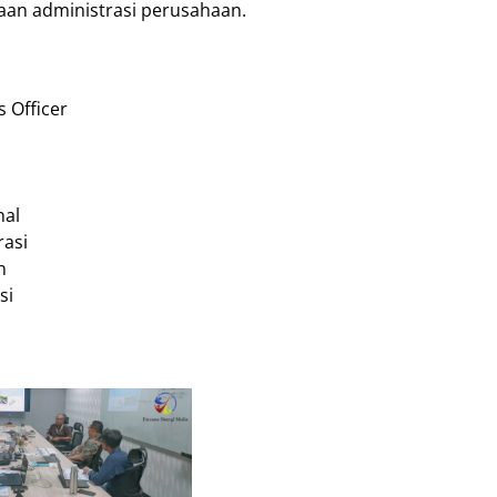
an administrasi perusahaan.
 Officer
nal
rasi
n
si