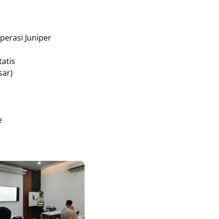
perasi Juniper
tatis
sar)
e