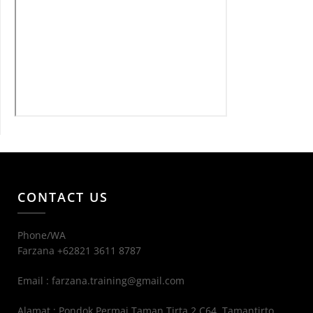
CONTACT US
Phone/WA
Farzana +62821 3611 8787
Email : farzana.training@gmail.com
Alamat : Pondok Permai Taman Tirta 2 C64, Tamantirto,