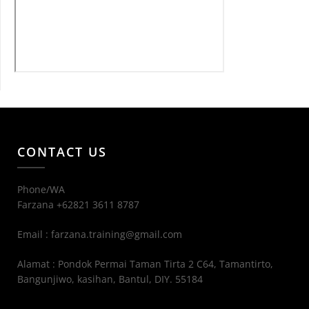
CONTACT US
Phone/WA
Farzana +62821 3611 8787
Email : farzana.training@gmail.com
Alamat : Pondok Permai Taman Tirta 2 C64, Tamantirto,
Bangunjiwo, kasihan, Bantul, DIY. 55184