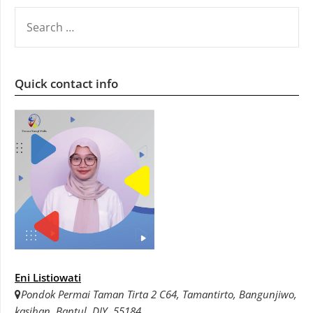
SEARCH
FOR:
Quick contact info
Eni Listiowati
Pondok Permai Taman Tirta 2 C64, Tamantirto, Bangunjiwo,
kasihan, Bantul, DIY. 55184