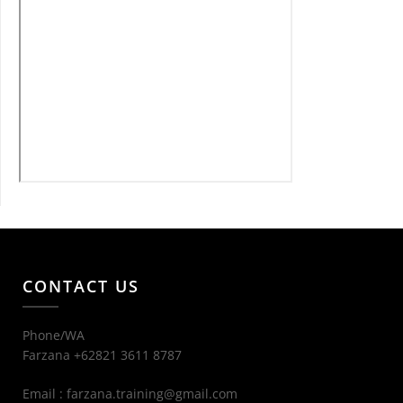
CONTACT US
Phone/WA
Farzana +62821 3611 8787
Email : farzana.training@gmail.com