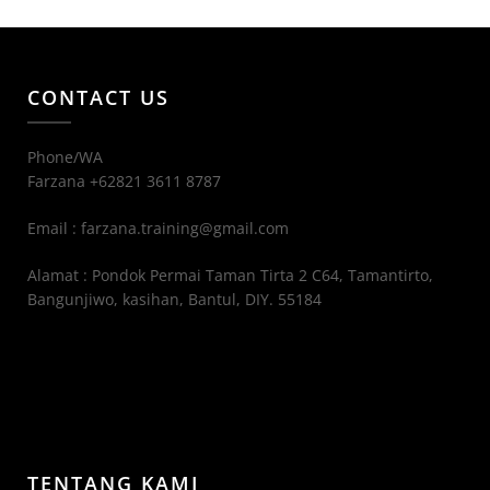
CONTACT US
Phone/WA
Farzana +62821 3611 8787
Email : farzana.training@gmail.com
Alamat : Pondok Permai Taman Tirta 2 C64, Tamantirto,
Bangunjiwo, kasihan, Bantul, DIY. 55184
TENTANG KAMI