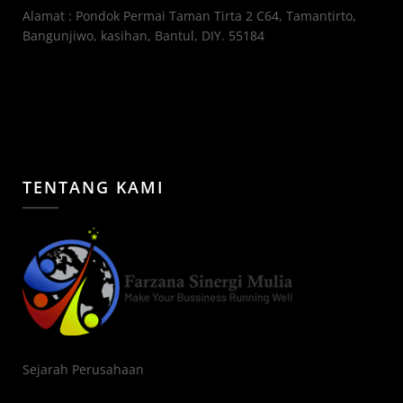
Alamat : Pondok Permai Taman Tirta 2 C64, Tamantirto,
Bangunjiwo, kasihan, Bantul, DIY. 55184
TENTANG KAMI
Sejarah Perusahaan