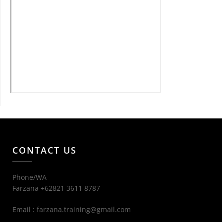
CONTACT US
Phone/WA
Farzana +62821 3611 8787
Email : farzana.training@gmail.com