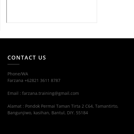
CONTACT US
Phone/WA
Farzana +62821 3611 8787
Email : farzana.training@gmail.com
Alamat : Pondok Permai Taman Tirta 2 C64, Tamantirto,
Bangunjiwo, kasihan, Bantul, DIY. 55184