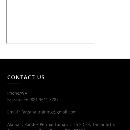
CONTACT US
Phone/WA
Farzana +62821 3611 8787
Email : farzana.training@gmail.com
Alamat : Pondok Permai Taman Tirta 2 C64, Tamantirto,