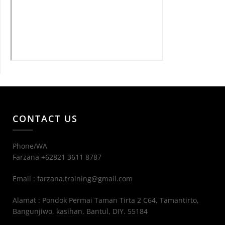
CONTACT US
Phone/WA
Farzana +62821 3611 8787
Email : farzana.training@gmail.com
Alamat : Pondok Permai Taman Tirta 2 C64, Tamantirto,
Bangunjiwo, kasihan, Bantul, DIY. 55184