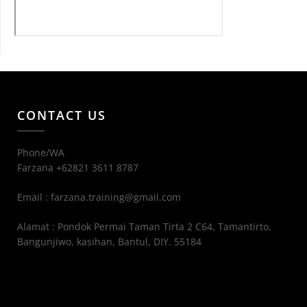
CONTACT US
Phone/WA
Farzana +62821 3611 8787
Email : farzana.training@gmail.com
Alamat : Pondok Permai Taman Tirta 2 C64, Tamantirto,
Bangunjiwo, kasihan, Bantul, DIY. 55184