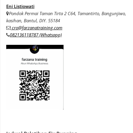
Eni Listiowati
Pondok Permai Taman Tirta 2 C64, Tamantirto, Bangunjiwo,
kasihan, Bantul, DIY. 55184
cro@farzanatraining.com
082136118787 (Whatsapp)