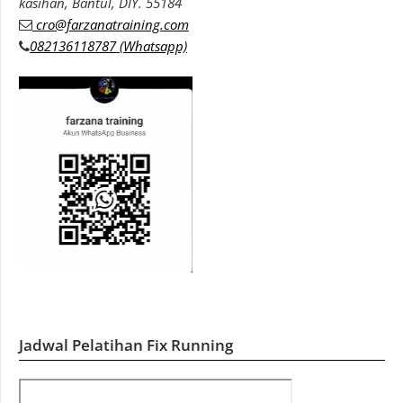
kasihan, Bantul, DIY. 55184
cro@farzanatraining.com
082136118787 (Whatsapp)
Jadwal Pelatihan Fix Running