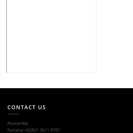
CONTACT US
Phone/WA
Farzana +62821 3611 8787